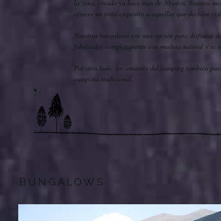
la zona, creado ya hace más de 30 años. Nuestra misi
ofrecer un trato exquisito a aquellos que deciden vis
Nuestros bungalows son una opción para disfrutar d
fabricados completamente con madera natural y se sit
Por otro lado, los amantes del camping también pue
campista tradicional.
BUNGALOWS