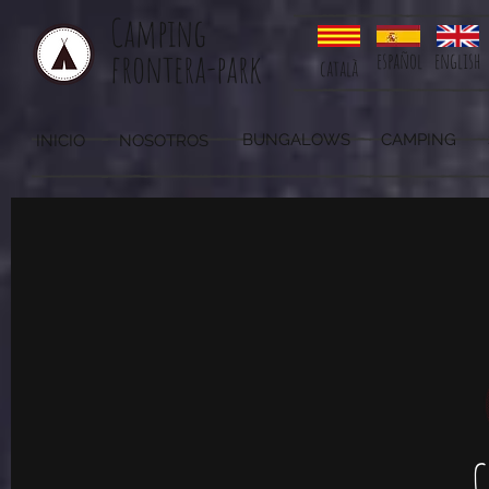
Camping
frontera-park
español
english
català
BUNGALOWS
CAMPING
INICIO
NOSOTROS