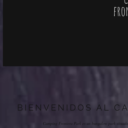
fro
BIENVENIDOS AL C
Camping Frontera Park es un bungalow park situado 