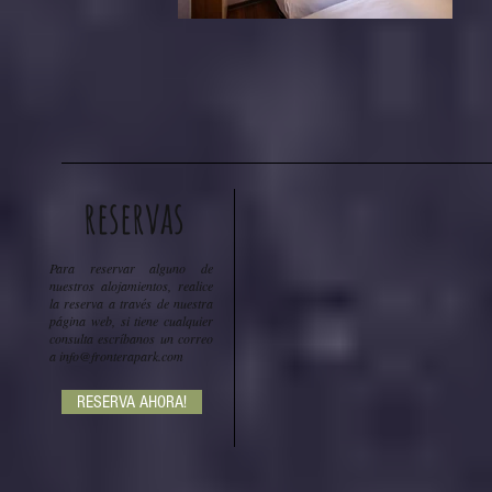
reservas
Para reservar alguno de
nuestros alojamientos, realice
la reserva a través de nuestra
página web, si tiene cualquier
consulta escríbanos un correo
a
info@fronterapark.com
RESERVA AHORA!