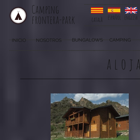
Camping
frontera-park
español
english
català
BUNGALOWS
CAMPING
INICIO
NOSOTROS
aloj